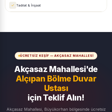
Tadilat & İnşaat
ÜCRETSIZ KEŞIF — AKÇASAZ MAHALLESI
Akçasaz Mahallesi'de
Alçıpan Bölme Duvar
Ustası
için Teklif Alın!
Akçasaz Mahallesi, Büyükorhan bölgesinde ücretsiz