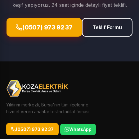
keşif yapıyoruz. 24 saat içinde detaylı fiyat teklifi.
(0507) 973 92 37
Teklif Formu
Yıldırım merkezli, Bursa'nın tüm ilçelerine
hizmet veren anahtar teslim tadilat firması.
(0507) 973 92 37
WhatsApp