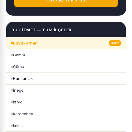
BU HIZMET — TÜM İLÇELER
Büyükorhan
Aktif
Gemlik
Gürsu
Harmancık
İnegöl
İznik
Karacabey
Keles