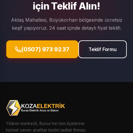
için Teklif Alın!
Aktaş Mahallesi, Büyükorhan bölgesinde ücretsiz
keşif yapıyoruz. 24 saat içinde detaylı fiyat teklifi.
(0507) 973 92 37
Teklif Formu
Yıldırım merkezli, Bursa'nın tüm ilçelerine
hizmet veren anahtar teslim tadilat firması.