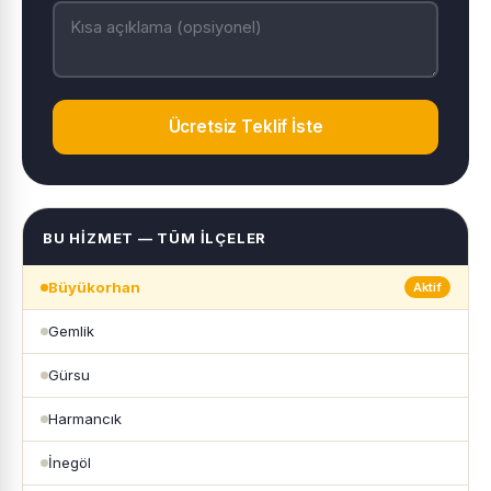
Ücretsiz Teklif İste
BU HIZMET — TÜM İLÇELER
Büyükorhan
Aktif
Gemlik
Gürsu
Harmancık
İnegöl