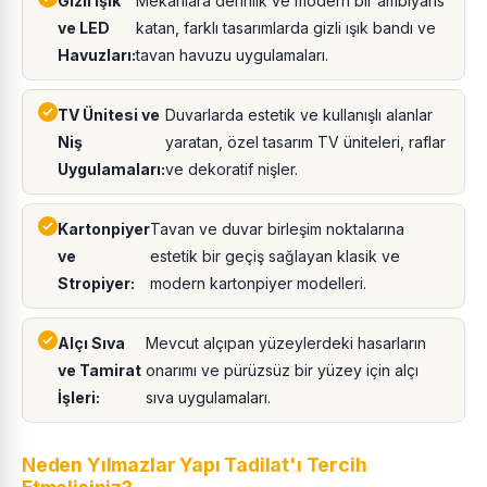
Gizli Işık
Mekanlara derinlik ve modern bir ambiyans
ve LED
katan, farklı tasarımlarda gizli ışık bandı ve
Havuzları:
tavan havuzu uygulamaları.
TV Ünitesi ve
Duvarlarda estetik ve kullanışlı alanlar
Niş
yaratan, özel tasarım TV üniteleri, raflar
Uygulamaları:
ve dekoratif nişler.
Kartonpiyer
Tavan ve duvar birleşim noktalarına
ve
estetik bir geçiş sağlayan klasik ve
Stropiyer:
modern kartonpiyer modelleri.
Alçı Sıva
Mevcut alçıpan yüzeylerdeki hasarların
ve Tamirat
onarımı ve pürüzsüz bir yüzey için alçı
İşleri:
sıva uygulamaları.
Neden Yılmazlar Yapı Tadilat'ı Tercih