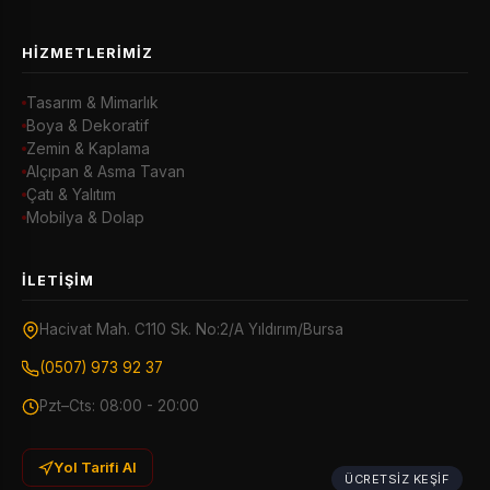
HIZMETLERIMIZ
Tasarım & Mimarlık
Boya & Dekoratif
Zemin & Kaplama
Alçıpan & Asma Tavan
Çatı & Yalıtım
Mobilya & Dolap
İLETIŞIM
Hacivat Mah. C110 Sk. No:2/A Yıldırım/Bursa
(0507) 973 92 37
Pzt–Cts: 08:00 - 20:00
Yol Tarifi Al
ÜCRETSIZ KEŞIF