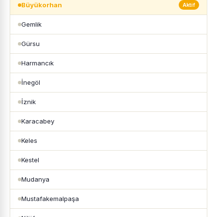
Büyükorhan
Aktif
Gemlik
Gürsu
Harmancık
İnegöl
İznik
Karacabey
Keles
Kestel
Mudanya
Mustafakemalpaşa