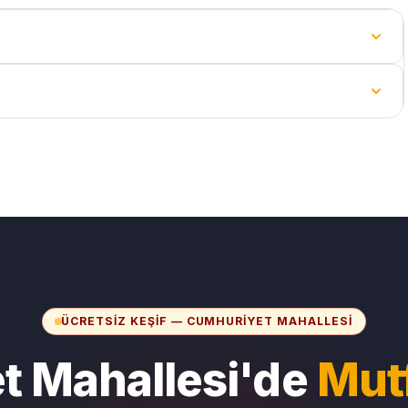
ÜCRETSIZ KEŞIF — CUMHURIYET MAHALLESI
t Mahallesi'de
Mut