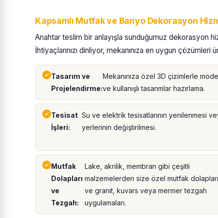
Kapsamlı Mutfak ve Banyo Dekorasyon Hizm
Anahtar teslim bir anlayışla sunduğumuz dekorasyon hizme
İhtiyaçlarınızı dinliyor, mekanınıza en uygun çözümleri 
Tasarım ve
Mekanınıza özel 3D çizimlerle mod
Projelendirme:
ve kullanışlı tasarımlar hazırlama.
Tesisat
Su ve elektrik tesisatlarının yenilenmesi v
İşleri:
yerlerinin değiştirilmesi.
Mutfak
Lake, akrilik, membran gibi çeşitli
Dolapları
malzemelerden size özel mutfak dolaplar
ve
ve granit, kuvars veya mermer tezgah
Tezgah:
uygulamaları.