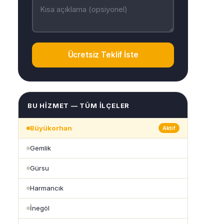
Ücretsiz Teklif İste
BU HIZMET — TÜM İLÇELER
Büyükorhan
Aktif
Gemlik
Gürsu
Harmancık
İnegöl