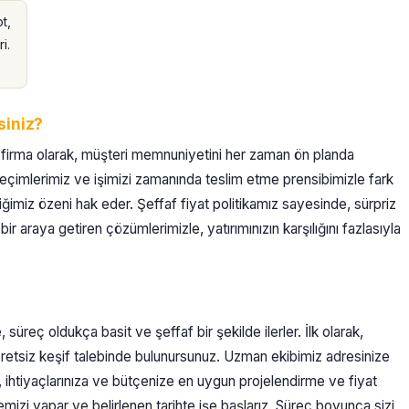
t,
i.
siniz?
r firma olarak, müşteri memnuniyetini her zaman ön planda
eçimlerimiz ve işimizi zamanında teslim etme prensibimizle fark
iğimiz özeni hak eder. Şeffaf fiyat politikamız sayesinde, sürpriz
ir araya getiren çözümlerimizle, yatırımınızın karşılığını fazlasıyla
reç oldukça basit ve şeffaf bir şekilde ilerler. İlk olarak,
retsiz keşif talebinde bulunursunuz. Uzman ekibimiz adresinize
an, ihtiyaçlarınıza ve bütçenize en uygun projelendirme ve fiyat
memizi yapar ve belirlenen tarihte işe başlarız. Süreç boyunca sizi