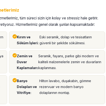
etlerimiz
tlerimiz, tüm süreci sizin için kolay ve stressiz hale getirir.
üretiyoruz. Hizmetlerimiz genel olarak şunları kapsamaktadır:
ern
Kırım ve
Eski seramik, dolap ve tesisatların
Söküm İşleri:
güvenli bir şekilde sökülmesi.
eya
Zemin ve
Seramik, fayans, parke gibi modern ve
Duvar
kaliteli malzemelerle zemin ve duvarların
Kaplamaları:
kaplanması.
Banyo
Hilton lavabo, duşakabin, gömme
ı
Dolapları ve
rezervuar ve modern banyo
Vitrifiye:
dolaplarının montajı.