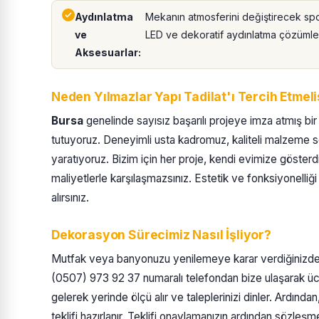
Aydınlatma
Mekanın atmosferini değiştirecek spo
ve
LED ve dekoratif aydınlatma çözümler
Aksesuarlar:
Neden Yılmazlar Yapı Tadilat'ı Tercih Etmeli
Bursa
genelinde sayısız başarılı projeye imza atmış bi
tutuyoruz. Deneyimli usta kadromuz, kaliteli malzeme s
yaratıyoruz. Bizim için her proje, kendi evimize gösterd
maliyetlerle karşılaşmazsınız. Estetik ve fonksiyonelliği b
alırsınız.
Dekorasyon Sürecimiz Nasıl İşliyor?
Mutfak veya banyonuzu yenilemeye karar verdiğinizde, sü
(0507) 973 92 37 numaralı telefondan bize ulaşarak üc
gelerek yerinde ölçü alır ve taleplerinizi dinler. Ardınd
teklifi hazırlanır. Teklifi onaylamanızın ardından sözleş