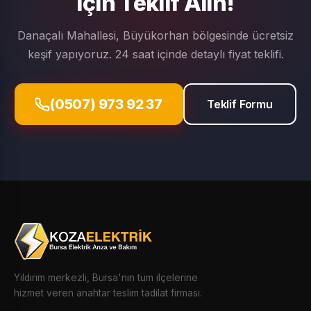
için Teklif Alın!
Danaçalı Mahallesi, Büyükorhan bölgesinde ücretsiz
keşif yapıyoruz. 24 saat içinde detaylı fiyat teklifi.
(0507) 973 92 37
Teklif Formu
Yıldırım merkezli, Bursa'nın tüm ilçelerine
hizmet veren anahtar teslim tadilat firması.