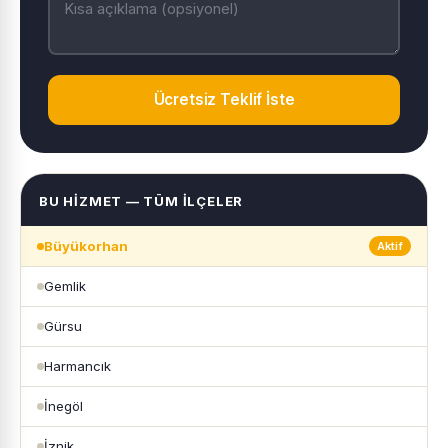
Ücretsiz Teklif İste
BU HIZMET — TÜM İLÇELER
Büyükorhan
Aktif
Gemlik
Gürsu
Harmancık
İnegöl
İznik