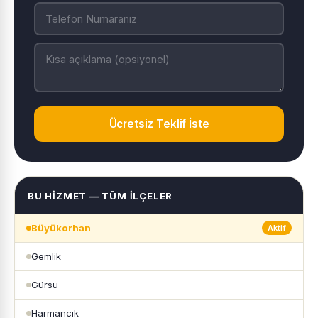
Ücretsiz Teklif İste
BU HIZMET — TÜM İLÇELER
Büyükorhan
Aktif
Gemlik
Gürsu
Harmancık