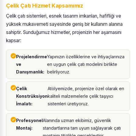
Çelik Çatı Hizmet Kapsamımız
Çelik çatı sistemleri, esnek tasarım imkanları, hafifliği ve
yüksek mukavemeti sayesinde geniş bir kullanım alanına
sahiptir. Sunduğumuz hizmetler, projenizin her aşamasını
kapsar:
Projelendirme
Yapınızın özelliklerine ve ihtiyaçlarınıza
ve
en uygun çelik çatı modelini birlikte
Danışmanlık:
belirliyoruz.
Çelik
Atölyemizde, projenize özel olarak en
Konstrüksiyon
kaliteli malzemelerle çelik taşıyıcı
İmalatı:
sistemleri üretiyoruz.
Profesyonel
Alanında uzman ekibimiz, güvenlik
Montaj:
standartlarına tam uyum sağlayarak çatı
montajını titizlikle gerçekleştirir.