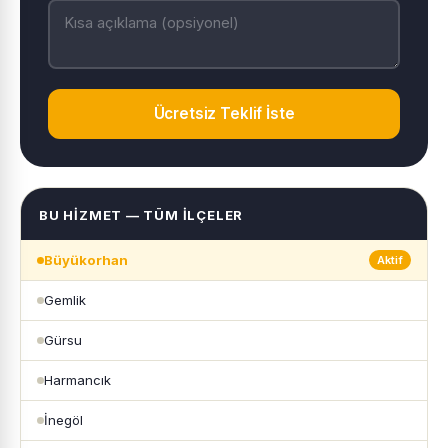
Ücretsiz Teklif İste
BU HIZMET — TÜM İLÇELER
Büyükorhan
Aktif
Gemlik
Gürsu
Harmancık
İnegöl