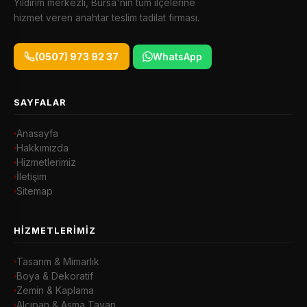
Yıldırım merkezli, Bursa'nın tüm ilçelerine
hizmet veren anahtar teslim tadilat firması.
(0507) 973 92 37
WhatsApp
SAYFALAR
Anasayfa
Hakkımızda
Hizmetlerimiz
İletişim
Sitemap
HIZMETLERIMIZ
Tasarım & Mimarlık
Boya & Dekoratif
Zemin & Kaplama
Alçıpan & Asma Tavan