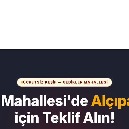
ÜCRETSIZ KEŞIF — GEDIKLER MAHALLESI
 Mahallesi'de
Alçıp
için Teklif Alın!