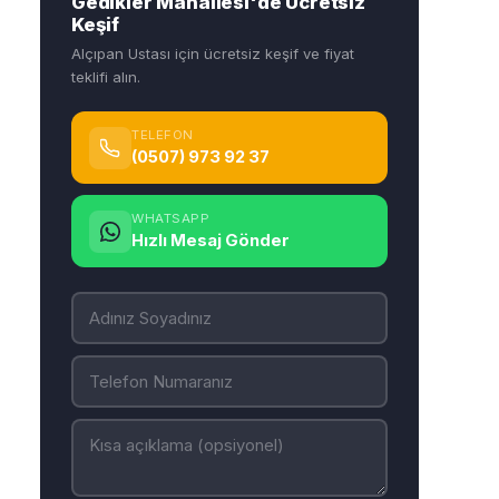
Gedikler Mahallesi'de Ücretsiz
Keşif
Alçıpan Ustası için ücretsiz keşif ve fiyat
teklifi alın.
TELEFON
(0507) 973 92 37
WHATSAPP
Hızlı Mesaj Gönder