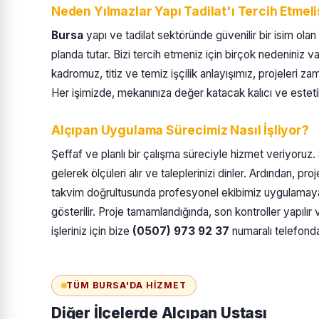
Neden Yılmazlar Yapı Tadilat'ı Tercih Etmeli
Bursa
yapı ve tadilat sektöründe güvenilir bir isim olan
planda tutar. Bizi tercih etmeniz için birçok nedeniniz v
kadromuz, titiz ve temiz işçilik anlayışımız, projeleri z
Her işimizde, mekanınıza değer katacak kalıcı ve estet
Alçıpan Uygulama Sürecimiz Nasıl İşliyor?
Şeffaf ve planlı bir çalışma süreciyle hizmet veriyoruz.
gelerek ölçüleri alır ve taleplerinizi dinler. Ardından, pr
takvim doğrultusunda profesyonel ekibimiz uygulamaya
gösterilir. Proje tamamlandığında, son kontroller yapılır 
işleriniz için bize
(0507) 973 92 37
numaralı telefondan
TÜM BURSA'DA HIZMET
Diğer İlçelerde Alçıpan Ustası