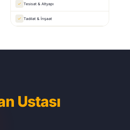
Tesisat & Altyapı
Tadilat & İnşaat
an Ustası