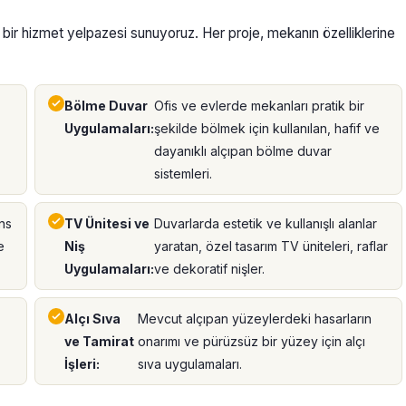
n bir hizmet yelpazesi sunuyoruz. Her proje, mekanın özelliklerine
Bölme Duvar
Ofis ve evlerde mekanları pratik bir
Uygulamaları:
şekilde bölmek için kullanılan, hafif ve
dayanıklı alçıpan bölme duvar
sistemleri.
ns
TV Ünitesi ve
Duvarlarda estetik ve kullanışlı alanlar
e
Niş
yaratan, özel tasarım TV üniteleri, raflar
Uygulamaları:
ve dekoratif nişler.
Alçı Sıva
Mevcut alçıpan yüzeylerdeki hasarların
ve Tamirat
onarımı ve pürüzsüz bir yüzey için alçı
İşleri:
sıva uygulamaları.