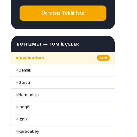
Ücretsiz Teklif İste
BU HIZMET — TÜM İLÇELER
Büyükorhan
Aktif
Gemlik
Gürsu
Harmancık
İnegöl
İznik
Karacabey