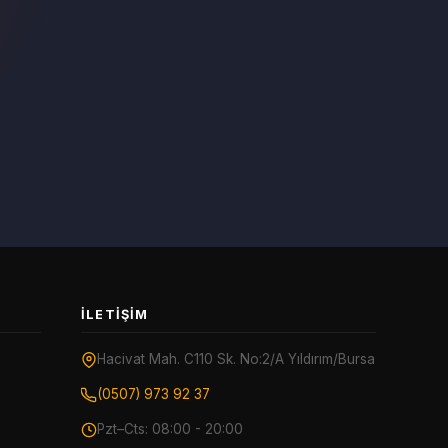
İLETIŞIM
Hacivat Mah. C110 Sk. No:2/A Yıldırım/Bursa
(0507) 973 92 37
Pzt–Cts: 08:00 - 20:00