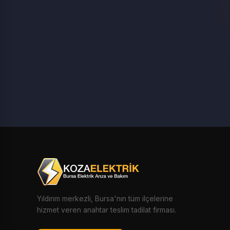
Yıldırım merkezli, Bursa'nın tüm ilçelerine
hizmet veren anahtar teslim tadilat firması.