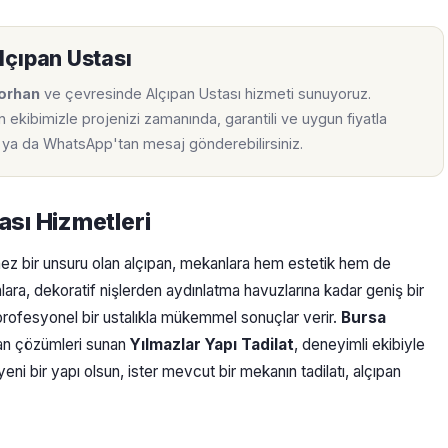
lçıpan Ustası
korhan
ve çevresinde Alçıpan Ustası hizmeti sunuyoruz.
ekibimizle projenizi zamanında, garantili ve uygun fiyatla
ir ya da WhatsApp'tan mesaj gönderebilirsiniz.
ası Hizmetleri
ez bir unsuru olan alçıpan, mekanlara hem estetik hem de
ara, dekoratif nişlerden aydınlatma havuzlarına kadar geniş bir
 profesyonel bir ustalıkla mükemmel sonuçlar verir.
Bursa
ıpan çözümleri sunan
Yılmazlar Yapı Tadilat
, deneyimli ekibiyle
ni bir yapı olsun, ister mevcut bir mekanın tadilatı, alçıpan