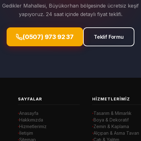
Gedikler Mahallesi, Büyükorhan bölgesinde ücretsiz keşif
yapıyoruz. 24 saat içinde detaylı fiyat teklifi.
(0507) 973 92 37
Teklif Formu
SAYFALAR
HIZMETLERIMIZ
Anasayfa
Tasarım & Mimarlık
Hakkımızda
Boya & Dekoratif
Hizmetlerimiz
Zemin & Kaplama
İletişim
Alçıpan & Asma Tavan
Sitemap
Çatı & Yalıtım