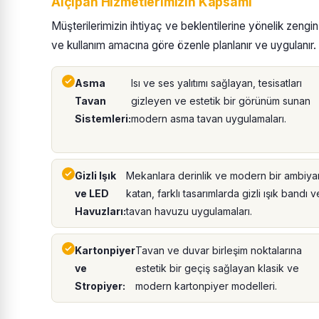
Alçıpan Hizmetlerimizin Kapsamı
Müşterilerimizin ihtiyaç ve beklentilerine yönelik zengi
ve kullanım amacına göre özenle planlanır ve uygulanır.
Asma
Isı ve ses yalıtımı sağlayan, tesisatları
Tavan
gizleyen ve estetik bir görünüm sunan
Sistemleri:
modern asma tavan uygulamaları.
Gizli Işık
Mekanlara derinlik ve modern bir ambiya
ve LED
katan, farklı tasarımlarda gizli ışık bandı v
Havuzları:
tavan havuzu uygulamaları.
Kartonpiyer
Tavan ve duvar birleşim noktalarına
ve
estetik bir geçiş sağlayan klasik ve
Stropiyer:
modern kartonpiyer modelleri.