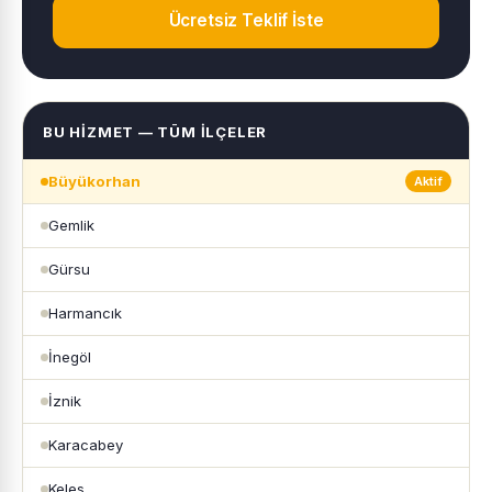
Ücretsiz Teklif İste
BU HIZMET — TÜM İLÇELER
Büyükorhan
Aktif
Gemlik
Gürsu
Harmancık
İnegöl
İznik
Karacabey
Keles