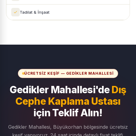
Tadilat & İnşaat
ÜCRETSIZ KEŞIF — GEDIKLER MAHALLESI
Gedikler Mahallesi'de
Dış
Cephe Kaplama Ustası
için Teklif Alın!
Gedikler Mahallesi, Büyükorhan bölgesinde ücretsiz
keşif yapıyoruz. 24 saat içinde detaylı fiyat teklifi.