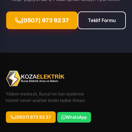
(0507) 973 92 37
Teklif Formu
Yıldırım merkezli, Bursa'nın tüm ilçelerine
hizmet veren anahtar teslim tadilat firması.
(0507) 973 92 37
WhatsApp