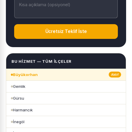
Ücretsiz Teklif İste
BU HIZMET — TÜM İLÇELER
Büyükorhan
Aktif
Gemlik
Gürsu
Harmancık
İnegöl