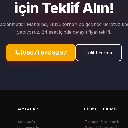
için Teklif Alın!
acıahmetler Mahallesi, Büyükorhan bölgesinde ücretsiz keş
yapıyoruz. 24 saat içinde detaylı fiyat teklifi.
(0507) 973 92 37
Teklif Formu
SAYFALAR
HIZMETLERIMIZ
Anasayfa
Tasarım & Mimarlık
Hakkımızda
Boya & Dekoratif