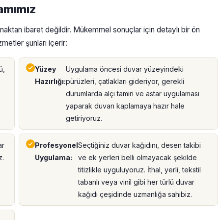
samımız
aktan ibaret değildir. Mükemmel sonuçlar için detaylı bir ön
metler şunları içerir:
ü,
Yüzey
Uygulama öncesi duvar yüzeyindeki
Hazırlığı:
pürüzleri, çatlakları gideriyor, gerekli
durumlarda alçı tamiri ve astar uygulaması
yaparak duvarı kaplamaya hazır hale
getiriyoruz.
ar
Profesyonel
Seçtiğiniz duvar kağıdını, desen takibi
z.
Uygulama:
ve ek yerleri belli olmayacak şekilde
titizlikle uyguluyoruz. İthal, yerli, tekstil
tabanlı veya vinil gibi her türlü duvar
kağıdı çeşidinde uzmanlığa sahibiz.