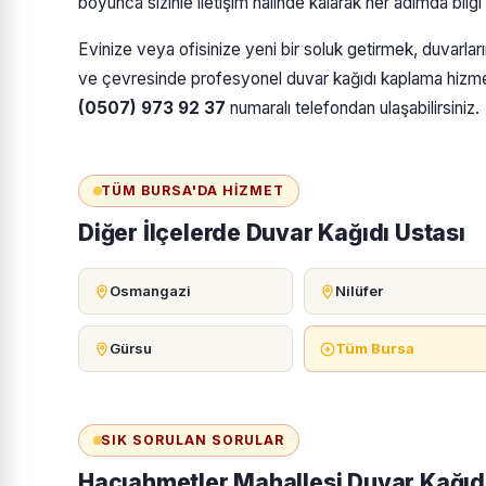
boyunca sizinle iletişim halinde kalarak her adımda bilgi
Evinize veya ofisinize yeni bir soluk getirmek, duvarla
ve çevresinde profesyonel duvar kağıdı kaplama hizmetle
(0507) 973 92 37
numaralı telefondan ulaşabilirsiniz.
TÜM BURSA'DA HIZMET
Diğer İlçelerde Duvar Kağıdı Ustası
Osmangazi
Nilüfer
Gürsu
Tüm Bursa
SIK SORULAN SORULAR
Hacıahmetler Mahallesi Duvar Kağıd