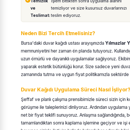
Temizlik
İşlem bittikten sonra uygulama alanını
ve
temizliyor ve size kusursuz duvarlarınızı
Teslimat:
teslim ediyoruz.
Neden Bizi Tercih Etmelisiniz?
Bursa'daki duvar kağıdı ustası arayışınızda
Yılmazlar Y
memnuniyetini her zaman ön planda tutuyoruz. Kullandığı
uzun ömürlü ve dayanıklı uygulamalar sağlıyoruz. Ekibimi
yaparak estetik bütünlüğü korur. Size sadece yeni duvarl
zamanında tutma ve uygun fiyat politikamızla sektörde 
Duvar Kağıdı Uygulama Süreci Nasıl İşliyor
Şeffaf ve planlı çalışma prensibimizle süreci sizin için k
görüşme ile taleplerinizi dinliyoruz. Ardından uygulama
net bir fiyat teklifi sunuyoruz. Anlaşma sağlandığında, be
tamamlandıktan sonra kaplama işlemine geçiyor ve işi 