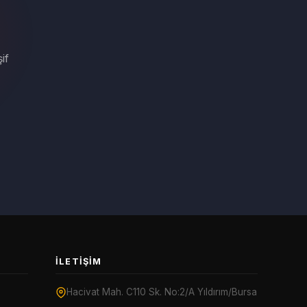
if
İLETIŞIM
Hacivat Mah. C110 Sk. No:2/A Yıldırım/Bursa