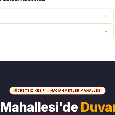
ÜCRETSIZ KEŞIF — HACIAHMETLER MAHALLESI
 Mahallesi'de
Duvar