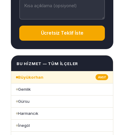
Ücretsiz Teklif İste
BU HIZMET — TÜM İLÇELER
Büyükorhan
Aktif
Gemlik
Gürsu
Harmancık
İnegöl