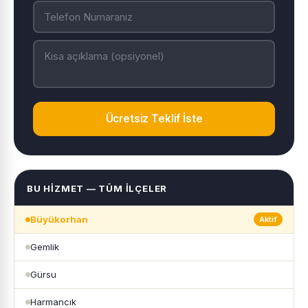
Ücretsiz Teklif İste
BU HIZMET — TÜM İLÇELER
Büyükorhan
Aktif
Gemlik
Gürsu
Harmancık