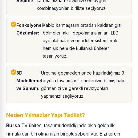
Seçimi:
kartelamızdan zevkinize en uygun
kombinasyonları birlikte seçiyoruz.
Fonksiyonel
Kablo karmaşasını ortadan kaldıran gizli
Çözümler:
bölmeler, akıllı depolama alanları, LED
aydınlatmalar ve modüler sistemler ile
hem şık hem de kullanışlı üniteler
tasarlıyoruz.
3D
Üretime geçmeden önce hazırladığımız 3
Modelleme
boyutlu tasarımlar ile ünitenizin bitmiş halini
ve Sunum:
görmenizi ve gerekli revizyonları
yapmanızı sağlıyoruz.
Neden Yılmazlar Yapı Tadilat?
Bursa
TV ünitesi tasarımı denildiğinde akla gelen ilk
firmalardan biri olmamızın birçok sebebi var. Bizi tercih