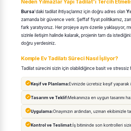
Neden Yılmazlar Yapı Tadilat'ı Tercih Etmeli
Bursa
'daki tadilat ihtiyaçlarınız için doğru adres olan
Yı
zamanda bir güvence verir. Şeffaf fiyat politikamız, zam
fark yaratıyoruz. Her projeye aynı özenle yaklaşıyor, m
sizinle iletişim halinde kalarak, projenin tam da istediğini
doğru yerdesiniz.
Komple Ev Tadilatı Süreci Nasıl İşliyor?
Tadilat sürecini sizin için olabildiğince basit ve stressi
Keşif ve Planlama:
Evinizde ücretsiz keşif yaparak ih
Tasarım ve Teklif:
Mekanınıza en uygun tasarımı hazı
Uygulama:
Onayınızın ardından, uzman ekibimizle tad
Kontrol ve Teslimat:
İş bitiminde son kontrolleri siz