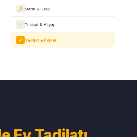
Metal & Çelik
Tesisat & Altyapı
Tadilat & İnşaat
 Ev Tadilatı