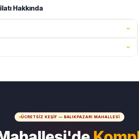
ilatı Hakkında
ÜCRETSIZ KEŞIF — BALIKPAZARI MAHALLESI
 Mahallesi'de
Komple