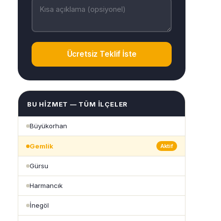
Ücretsiz Teklif İste
BU HIZMET — TÜM İLÇELER
Büyükorhan
Gemlik
Aktif
Gürsu
Harmancık
İnegöl