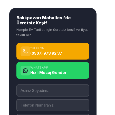
Balıkpazarı Mahallesi'de
Ücretsiz Keşif
Komple Ev Tadilatı için ücretsiz keşif ve fiyat
teklifi alın.
TELEFON
(0507) 973 92 37
WHATSAPP
Hızlı Mesaj Gönder