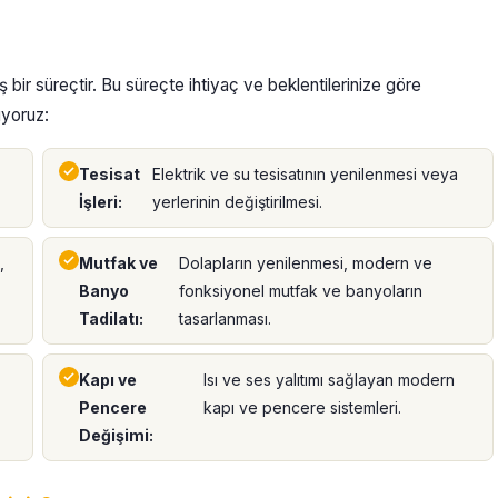
ş bir süreçtir. Bu süreçte ihtiyaç ve beklentilerinize göre
uyoruz:
Tesisat
Elektrik ve su tesisatının yenilenmesi veya
İşleri:
yerlerinin değiştirilmesi.
,
Mutfak ve
Dolapların yenilenmesi, modern ve
Banyo
fonksiyonel mutfak ve banyoların
Tadilatı:
tasarlanması.
Kapı ve
Isı ve ses yalıtımı sağlayan modern
Pencere
kapı ve pencere sistemleri.
Değişimi: