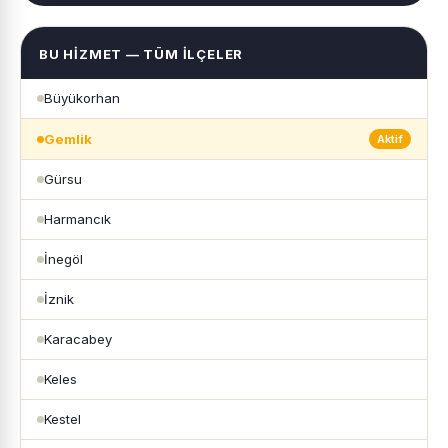
BU HIZMET — TÜM İLÇELER
Büyükorhan
Gemlik
Aktif
Gürsu
Harmancık
İnegöl
İznik
Karacabey
Keles
Kestel