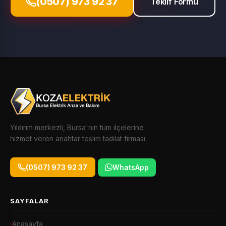
(0507) 973 92 37
Teklif Formu
Yıldırım merkezli, Bursa'nın tüm ilçelerine
hizmet veren anahtar teslim tadilat firması.
(0507) 973 92 37
WhatsApp
SAYFALAR
Anasayfa