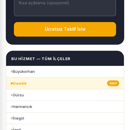
Ücretsiz Teklif İste
BU HIZMET — TÜM İLÇELER
Büyükorhan
Gemlik
Aktif
Gürsu
Harmancık
İnegöl
İznik