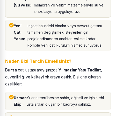
(Su ve Isı):
membran ve yalıtım malzemeleriyle su ve
ısı izolasyonu uyguluyoruz.
Yeni
İnşaat halindeki binalar veya mevcut çatısını
Çatı
tamamen değiştirmek isteyenler için
Yapımı:
projelendirmeden anahtar teslime kadar
komple yeni çatı kurulum hizmeti sunuyoruz.
Neden Bizi Tercih Etmelisiniz?
Bursa
çatı ustası arayışınızda
Yılmazlar Yapı Tadilat
,
güvenilirliği ve kaliteyi bir araya getirir. Bizi öne çıkaran
özellikler:
Uzman
Yılların tecrübesine sahip, eğitimli ve işinin ehli
Ekip:
ustalardan oluşan bir kadroya sahibiz.