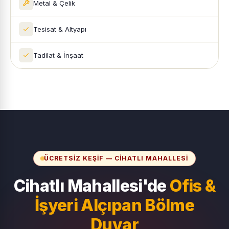
Metal & Çelik
Tesisat & Altyapı
Tadilat & İnşaat
ÜCRETSIZ KEŞIF — CIHATLI MAHALLESI
Cihatlı Mahallesi'de
Ofis &
İşyeri Alçıpan Bölme
Duvar