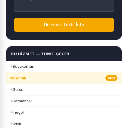
Ücretsiz Teklif İste
BU HIZMET — TÜM İLÇELER
Büyükorhan
Gemlik
Aktif
Gürsu
Harmancık
İnegöl
İznik