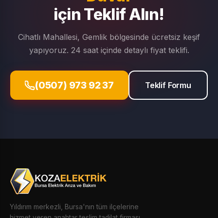
için Teklif Alın!
Cihatlı Mahallesi, Gemlik bölgesinde ücretsiz keşif
yapıyoruz. 24 saat içinde detaylı fiyat teklifi.
(0507) 973 92 37
Teklif Formu
Yıldırım merkezli, Bursa'nın tüm ilçelerine
hizmet veren anahtar teslim tadilat firması.