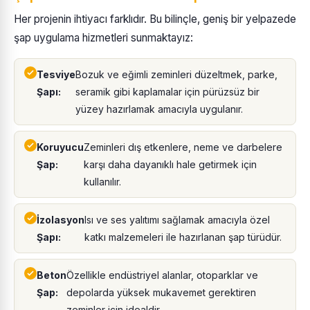
Her projenin ihtiyacı farklıdır. Bu bilinçle, geniş bir yelpazede
şap uygulama hizmetleri sunmaktayız:
Tesviye
Bozuk ve eğimli zeminleri düzeltmek, parke,
Şapı:
seramik gibi kaplamalar için pürüzsüz bir
yüzey hazırlamak amacıyla uygulanır.
Koruyucu
Zeminleri dış etkenlere, neme ve darbelere
Şap:
karşı daha dayanıklı hale getirmek için
kullanılır.
İzolasyon
Isı ve ses yalıtımı sağlamak amacıyla özel
Şapı:
katkı malzemeleri ile hazırlanan şap türüdür.
Beton
Özellikle endüstriyel alanlar, otoparklar ve
Şap:
depolarda yüksek mukavemet gerektiren
zeminler için idealdir.