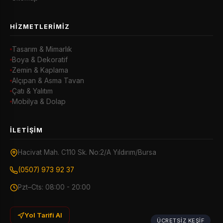
HIZMETLERIMIZ
Tasarım & Mimarlık
Boya & Dekoratif
Zemin & Kaplama
Alçıpan & Asma Tavan
Çatı & Yalıtım
Mobilya & Dolap
İLETIŞIM
Hacivat Mah. C110 Sk. No:2/A Yıldırım/Bursa
(0507) 973 92 37
Pzt–Cts: 08:00 - 20:00
Yol Tarifi Al
ÜCRETSIZ KEŞIF