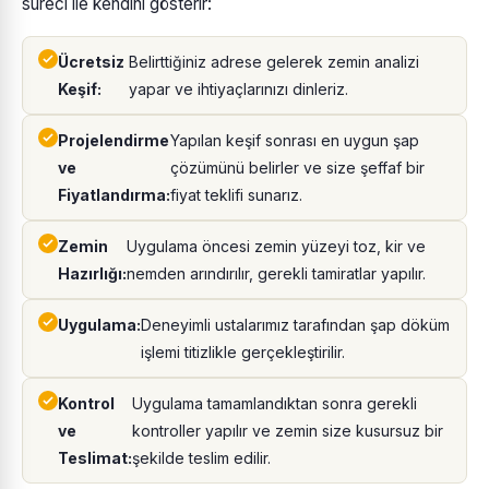
süreci ile kendini gösterir:
Ücretsiz
Belirttiğiniz adrese gelerek zemin analizi
Keşif:
yapar ve ihtiyaçlarınızı dinleriz.
Projelendirme
Yapılan keşif sonrası en uygun şap
ve
çözümünü belirler ve size şeffaf bir
Fiyatlandırma:
fiyat teklifi sunarız.
Zemin
Uygulama öncesi zemin yüzeyi toz, kir ve
Hazırlığı:
nemden arındırılır, gerekli tamiratlar yapılır.
Uygulama:
Deneyimli ustalarımız tarafından şap döküm
işlemi titizlikle gerçekleştirilir.
Kontrol
Uygulama tamamlandıktan sonra gerekli
ve
kontroller yapılır ve zemin size kusursuz bir
Teslimat:
şekilde teslim edilir.