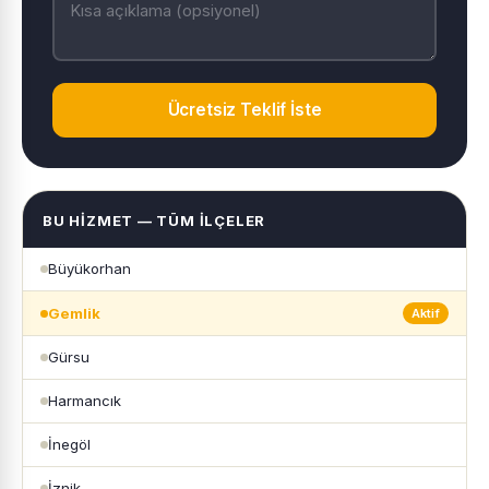
Ücretsiz Teklif İste
BU HIZMET — TÜM İLÇELER
Büyükorhan
Gemlik
Aktif
Gürsu
Harmancık
İnegöl
İznik