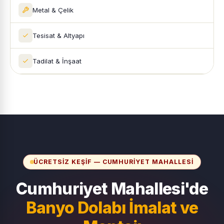
Metal & Çelik
Tesisat & Altyapı
Tadilat & İnşaat
ÜCRETSIZ KEŞIF — CUMHURIYET MAHALLESI
Cumhuriyet Mahallesi'de
Banyo Dolabı İmalat ve