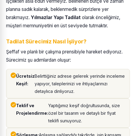
işçilikten asla ödün vermeyiz. Belirlenen bütçe ve zaman
planına sadık kalarak, beklenmedik sürprizlere yer
bırakmayız.
Yılmazlar Yapı Tadilat
olarak önceliğimiz,
müşteri memnuniyetini en üst seviyede tutmaktır.
Tadilat Sürecimiz Nasıl İşliyor?
Şeffaf ve planlı bir çalışma prensibiyle hareket ediyoruz.
Sürecimiz şu adımlardan oluşur:
Ücretsiz
Belirttiğiniz adrese gelerek yerinde inceleme
Keşif:
yapıyor, taleplerinizi ve ihtiyaçlarınızı
detaylıca dinliyoruz.
Teklif ve
Yaptığımız keşif doğrultusunda, size
Projelendirme:
özel bir tasarım ve detaylı bir fiyat
teklifi sunuyoruz.
Sözleşme:
Anlaşma sağlandığı takdirde, işin kapsamı,