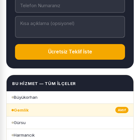
Ücretsiz Teklif İste
BU HIZMET — TÜM İLÇELER
Büyükorhan
Gemlik
Aktif
Gürsu
Harmancık