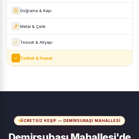
Doğrama & Kapı
Metal & Çelik
Tesisat & Altyapı
Tadilat & İnşaat
ÜCRETSIZ KEŞIF — DEMIRSUBAŞI MAHALLESI
Demirsubaşı Mahallesi'de