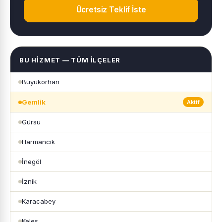
Ücretsiz Teklif İste
BU HIZMET — TÜM İLÇELER
Büyükorhan
Gemlik
Aktif
Gürsu
Harmancık
İnegöl
İznik
Karacabey
Keles