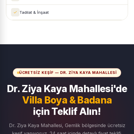
Tadilat & İnşaat
ÜCRETSIZ KEŞIF — DR. ZIYA KAYA MAHALLESI
Dr. Ziya Kaya Mahallesi'de
Villa Boya & Badana
için Teklif Alın!
Dr. Ziya Kaya Mahallesi, Gemlik bölgesinde ücretsiz
keşif yapıyoruz. 24 saat içinde detaylı fiyat teklifi.