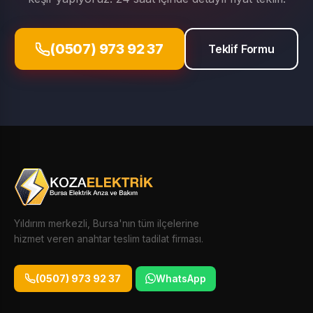
(0507) 973 92 37
Teklif Formu
Yıldırım merkezli, Bursa'nın tüm ilçelerine
hizmet veren anahtar teslim tadilat firması.
(0507) 973 92 37
WhatsApp