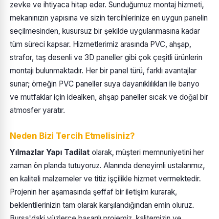
zevke ve ihtiyaca hitap eder. Sunduğumuz montaj hizmeti,
mekanınızın yapısına ve sizin tercihlerinize en uygun panelin
seçilmesinden, kusursuz bir şekilde uygulanmasına kadar
tüm süreci kapsar. Hizmetlerimiz arasında PVC, ahşap,
strafor, taş desenli ve 3D paneller gibi çok çeşitli ürünlerin
montajı bulunmaktadır. Her bir panel türü, farklı avantajlar
sunar; örneğin PVC paneller suya dayanıklılıkları ile banyo
ve mutfaklar için idealken, ahşap paneller sıcak ve doğal bir
atmosfer yaratır.
Neden Bizi Tercih Etmelisiniz?
Yılmazlar Yapı Tadilat
olarak, müşteri memnuniyetini her
zaman ön planda tutuyoruz. Alanında deneyimli ustalarımız,
en kaliteli malzemeler ve titiz işçilikle hizmet vermektedir.
Projenin her aşamasında şeffaf bir iletişim kurarak,
beklentilerinizin tam olarak karşılandığından emin oluruz.
Bursa'daki yüzlerce başarılı projemiz, kalitemizin ve