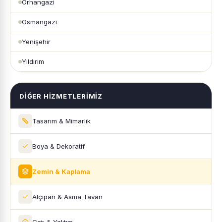
Orhangazi
Osmangazi
Yenişehir
Yıldırım
DIĞER HIZMETLERIMIZ
Tasarım & Mimarlık
Boya & Dekoratif
Zemin & Kaplama
Alçıpan & Asma Tavan
Çatı & Yalıtım