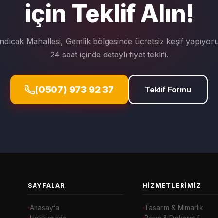
için Teklif Alın!
ındıcak Mahallesi, Gemlik bölgesinde ücretsiz keşif yapıyoru
24 saat içinde detaylı fiyat teklifi.
(0507) 973 92 37
Teklif Formu
SAYFALAR
HIZMETLERIMIZ
Anasayfa
Tasarım & Mimarlık
Hakkımızda
Boya & Dekoratif