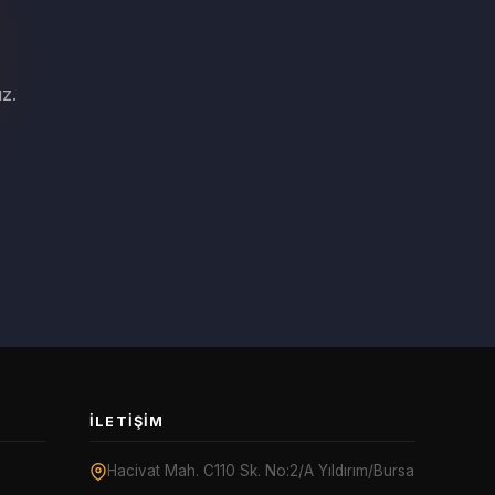
z.
İLETIŞIM
Hacivat Mah. C110 Sk. No:2/A Yıldırım/Bursa