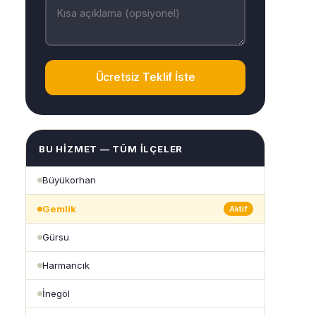
Ücretsiz Teklif İste
BU HIZMET — TÜM İLÇELER
Büyükorhan
Gemlik
Aktif
Gürsu
Harmancık
İnegöl