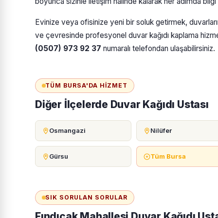
boyunca sizinle iletişim halinde kalarak her adımda bilgi
Evinize veya ofisinize yeni bir soluk getirmek, duvarla
ve çevresinde profesyonel duvar kağıdı kaplama hizmetle
(0507) 973 92 37
numaralı telefondan ulaşabilirsiniz.
TÜM BURSA'DA HIZMET
Diğer İlçelerde Duvar Kağıdı Ustası
Osmangazi
Nilüfer
Gürsu
Tüm Bursa
SIK SORULAN SORULAR
Fındıcak Mahallesi Duvar Kağıdı Ust