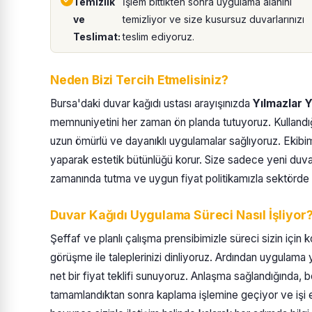
Temizlik
İşlem bittikten sonra uygulama alanını
ve
temizliyor ve size kusursuz duvarlarınızı
Teslimat:
teslim ediyoruz.
Neden Bizi Tercih Etmelisiniz?
Bursa'daki duvar kağıdı ustası arayışınızda
Yılmazlar Y
memnuniyetini her zaman ön planda tutuyoruz. Kullandığı
uzun ömürlü ve dayanıklı uygulamalar sağlıyoruz. Ekibimi
yaparak estetik bütünlüğü korur. Size sadece yeni duvarl
zamanında tutma ve uygun fiyat politikamızla sektörde 
Duvar Kağıdı Uygulama Süreci Nasıl İşliyor
Şeffaf ve planlı çalışma prensibimizle süreci sizin için k
görüşme ile taleplerinizi dinliyoruz. Ardından uygulama
net bir fiyat teklifi sunuyoruz. Anlaşma sağlandığında, be
tamamlandıktan sonra kaplama işlemine geçiyor ve işi 