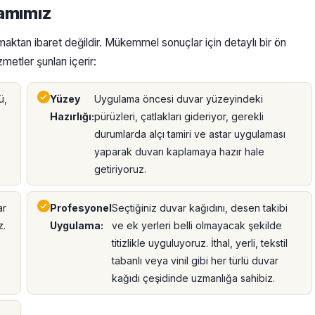
samımız
aktan ibaret değildir. Mükemmel sonuçlar için detaylı bir ön
metler şunları içerir:
ü,
Yüzey
Uygulama öncesi duvar yüzeyindeki
Hazırlığı:
pürüzleri, çatlakları gideriyor, gerekli
durumlarda alçı tamiri ve astar uygulaması
yaparak duvarı kaplamaya hazır hale
getiriyoruz.
ar
Profesyonel
Seçtiğiniz duvar kağıdını, desen takibi
z.
Uygulama:
ve ek yerleri belli olmayacak şekilde
titizlikle uyguluyoruz. İthal, yerli, tekstil
tabanlı veya vinil gibi her türlü duvar
kağıdı çeşidinde uzmanlığa sahibiz.