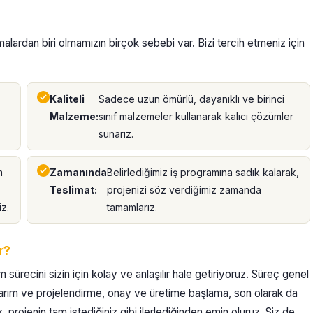
rmalardan biri olmamızın birçok sebebi var. Bizi tercih etmeniz için
Kaliteli
Sadece uzun ömürlü, dayanıklı ve birinci
Malzeme:
sınıf malzemeler kullanarak kalıcı çözümler
sunarız.
m
Zamanında
Belirlediğimiz iş programına sadık kalarak,
Teslimat:
projenizi söz verdiğimiz zamanda
z.
tamamlarız.
r?
 sürecini sizin için kolay ve anlaşılır hale getiriyoruz. Süreç genel
tasarım ve projelendirme, onay ve üretime başlama, son olarak da
, projenin tam istediğiniz gibi ilerlediğinden emin oluruz. Siz de