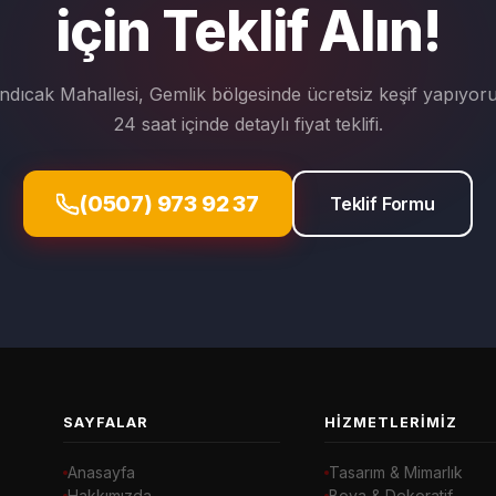
için Teklif Alın!
ındıcak Mahallesi, Gemlik bölgesinde ücretsiz keşif yapıyoru
24 saat içinde detaylı fiyat teklifi.
(0507) 973 92 37
Teklif Formu
SAYFALAR
HIZMETLERIMIZ
Anasayfa
Tasarım & Mimarlık
Hakkımızda
Boya & Dekoratif