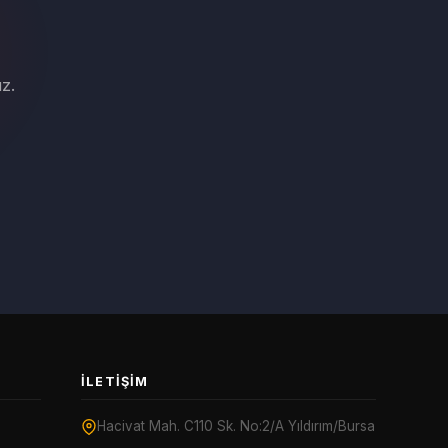
z.
İLETIŞIM
Hacivat Mah. C110 Sk. No:2/A Yıldırım/Bursa