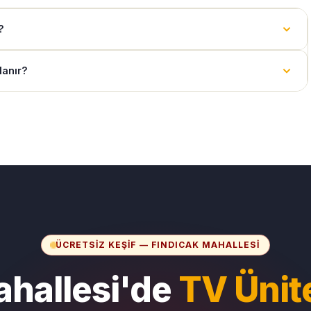
?
lanır?
ÜCRETSIZ KEŞIF — FINDICAK MAHALLESI
ahallesi'de
TV Ünit