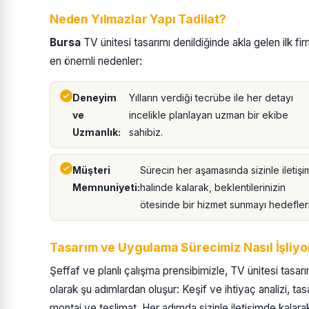
Neden Yılmazlar Yapı Tadilat?
Bursa
TV ünitesi tasarımı denildiğinde akla gelen ilk fi
en önemli nedenler:
Deneyim
Yılların verdiği tecrübe ile her detayı
ve
incelikle planlayan uzman bir ekibe
Uzmanlık:
sahibiz.
Müşteri
Sürecin her aşamasında sizinle iletişi
Memnuniyeti:
halinde kalarak, beklentilerinizin
ötesinde bir hizmet sunmayı hedefleri
Tasarım ve Uygulama Sürecimiz Nasıl İşliyo
Şeffaf ve planlı çalışma prensibimizle, TV ünitesi tasarım
olarak şu adımlardan oluşur: Keşif ve ihtiyaç analizi, 
montaj ve teslimat. Her adımda sizinle iletişimde kalarak