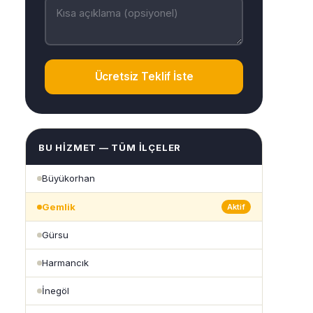
Ücretsiz Teklif İste
BU HIZMET — TÜM İLÇELER
Büyükorhan
Gemlik
Aktif
Gürsu
Harmancık
İnegöl