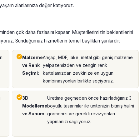
k yaşam alanlarınıza değer katıyoruz.
inden çok daha fazlasını kapsar. Müşterilerimizin beklentilerini
iyoruz. Sunduğumuz hizmetlerin temel başlıkları şunlardır:
on
Malzeme
Ahşap, MDF, lake, metal gibi geniş malzeme
ve Renk
yelpazemizden ve zengin renk
Seçimi:
kartelamızdan zevkinize en uygun
kombinasyonları birlikte seçiyoruz.
i
3D
Üretime geçmeden önce hazırladığımız 3
Modelleme
boyutlu tasarımlar ile ünitenizin bitmiş halini
ve Sunum:
görmenizi ve gerekli revizyonları
yapmanızı sağlıyoruz.