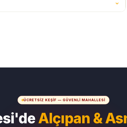
ÜCRETSIZ KEŞIF — GÜVENLI MAHALLESI
esi'de
Alçıpan & As