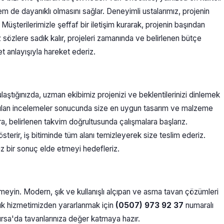
em de dayanıklı olmasını sağlar. Deneyimli ustalarımız, projenin
 Müşterilerimizle şeffaf bir iletişim kurarak, projenin başından
z sözlere sadık kalır, projeleri zamanında ve belirlenen bütçe
t anlayışıyla hareket ederiz.
laştığınızda, uzman ekibimiz projenizi ve beklentilerinizi dinlemek
yapılan incelemeler sonucunda size en uygun tasarım ve malzeme
ra, belirlenen takvim doğrultusunda çalışmalara başlarız.
erir, iş bitiminde tüm alanı temizleyerek size teslim ederiz.
z bir sonuç elde etmeyi hedefleriz.
meyin. Modern, şık ve kullanışlı alçıpan ve asma tavan çözümleri
nlık hizmetimizden yararlanmak için
(0507) 973 92 37
numaralı
Bursa'da tavanlarınıza değer katmaya hazır.