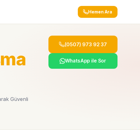
Hemen Ara
(0507) 973 92 37
sma
WhatsApp ile Sor
arak Güvenli