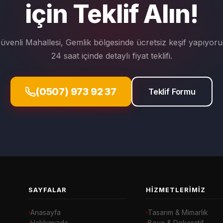
için Teklif Alın!
üvenli Mahallesi, Gemlik bölgesinde ücretsiz keşif yapıyoru
24 saat içinde detaylı fiyat teklifi.
(0507) 973 92 37
Teklif Formu
SAYFALAR
HIZMETLERIMIZ
Anasayfa
Tasarım & Mimarlık
Hakkımızda
Boya & Dekoratif