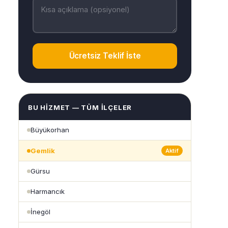
Ücretsiz Teklif İste
BU HIZMET — TÜM İLÇELER
Büyükorhan
Gemlik
Aktif
Gürsu
Harmancık
İnegöl