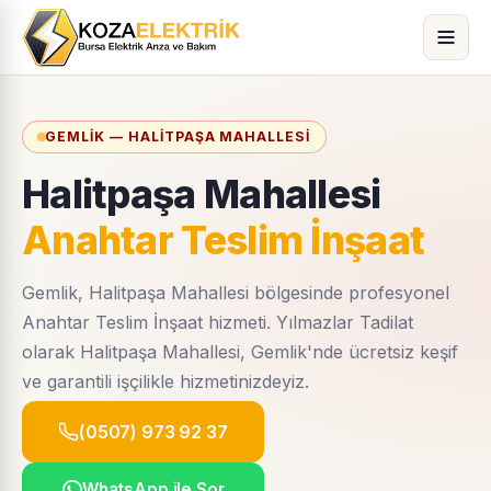
GEMLIK — HALITPAŞA MAHALLESI
Halitpaşa Mahallesi
Anahtar Teslim İnşaat
Gemlik, Halitpaşa Mahallesi bölgesinde profesyonel
Anahtar Teslim İnşaat hizmeti. Yılmazlar Tadilat
olarak Halitpaşa Mahallesi, Gemlik'nde ücretsiz keşif
ve garantili işçilikle hizmetinizdeyiz.
(0507) 973 92 37
WhatsApp ile Sor