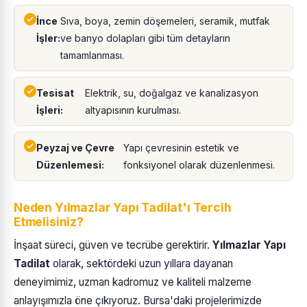
İnce
Sıva, boya, zemin döşemeleri, seramik, mutfak
İşler:
ve banyo dolapları gibi tüm detayların
tamamlanması.
Tesisat
Elektrik, su, doğalgaz ve kanalizasyon
İşleri:
altyapısının kurulması.
Peyzaj ve Çevre
Yapı çevresinin estetik ve
Düzenlemesi:
fonksiyonel olarak düzenlenmesi.
Neden Yılmazlar Yapı Tadilat'ı Tercih
Etmelisiniz?
İnşaat süreci, güven ve tecrübe gerektirir.
Yılmazlar Yapı
Tadilat
olarak, sektördeki uzun yıllara dayanan
deneyimimiz, uzman kadromuz ve kaliteli malzeme
anlayışımızla öne çıkıyoruz. Bursa'daki projelerimizde