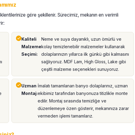
amımız
ntilerinize göre şekillenir. Sürecimiz, mekanın en verimli
ir:
Kaliteli
Neme ve suya dayanıklı, uzun ömürlü ve
Malzeme
kolay temizlenebilir malzemeler kullanarak
Seçimi:
dolaplarınızın yıllarca ilk günkü gibi kalmasını
mı
sağlıyoruz. MDF Lam, High Gloss, Lake gibi
çeşitli malzeme seçenekleri sunuyoruz.
Uzman
İmalatı tamamlanan banyo dolaplarınız, uzman
e
Montaj:
ekibimiz tarafından banyonuza titizlikle monte
edilir. Montaj sırasında temizliğe ve
düzenlemeye özen gösterir, mekanınıza zarar
vermeden işlemi tamamlarız.
siniz?