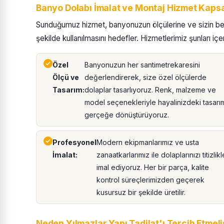
Banyo Dolabı İmalat ve Montaj Hizmet Kaps
Sunduğumuz hizmet, banyonuzun ölçülerine ve sizin bekle
şekilde kullanılmasını hedefler. Hizmetlerimiz şunları içer
Özel
Banyonuzun her santimetrekaresini
Ölçü ve
değerlendirerek, size özel ölçülerde
Tasarım:
dolaplar tasarlıyoruz. Renk, malzeme ve
model seçenekleriyle hayalinizdeki tasarı
gerçeğe dönüştürüyoruz.
Profesyonel
Modern ekipmanlarımız ve usta
İmalat:
zanaatkarlarımız ile dolaplarınızı titizlikl
imal ediyoruz. Her bir parça, kalite
kontrol süreçlerimizden geçerek
kusursuz bir şekilde üretilir.
Neden Yılmazlar Yapı Tadilat'ı Tercih Etmeli