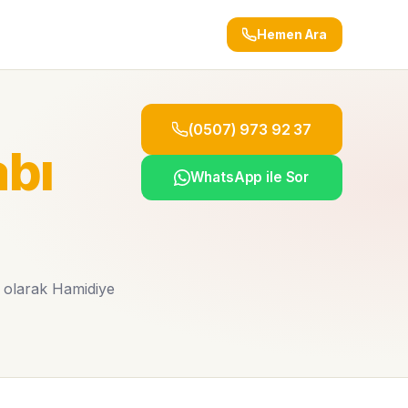
Hemen Ara
(0507) 973 92 37
abı
WhatsApp ile Sor
t olarak Hamidiye