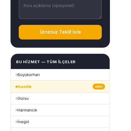
Ücretsiz Teklif İste
BU HIZMET — TÜM İLÇELER
Büyükorhan
Gemlik
Aktif
Gürsu
Harmancık
İnegöl