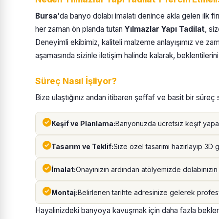
Bursa
'da banyo dolabı imalatı denince akla gelen ilk f
her zaman ön planda tutan
Yılmazlar Yapı Tadilat
, si
Deneyimli ekibimiz, kaliteli malzeme anlayışımız ve zam
aşamasında sizinle iletişim halinde kalarak, beklentileri
Süreç Nasıl İşliyor?
Bize ulaştığınız andan itibaren şeffaf ve basit bir süreç s
Keşif ve Planlama:
Banyonuzda ücretsiz keşif yaparak
Tasarım ve Teklif:
Size özel tasarımı hazırlayıp 3D gö
İmalat:
Onayınızın ardından atölyemizde dolabınızın 
Montaj:
Belirlenen tarihte adresinize gelerek profes
Hayalinizdeki banyoya kavuşmak için daha fazla bekl