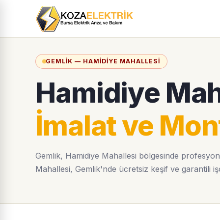
GEMLIK — HAMIDIYE MAHALLESI
Hamidiye Mah
İmalat ve Mont
Gemlik, Hamidiye Mahallesi bölgesinde profesyone
Mahallesi, Gemlik'nde ücretsiz keşif ve garantili işç