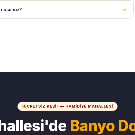
r musunuz?
ÜCRETSIZ KEŞIF — HAMIDIYE MAHALLESI
allesi'de
Banyo Do