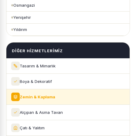
Osmangazi
Yenişehir
Yıldırım
DIĞER HIZMETLERIMIZ
Tasarım & Mimarlık
Boya & Dekoratif
Zemin & Kaplama
Alçıpan & Asma Tavan
Çatı & Yalıtım