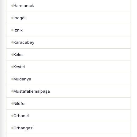
Harmancık
İnegöl
İznik
Karacabey
Keles
Kestel
Mudanya
Mustafakemalpaşa
Nilüfer
Orhaneli
Orhangazi