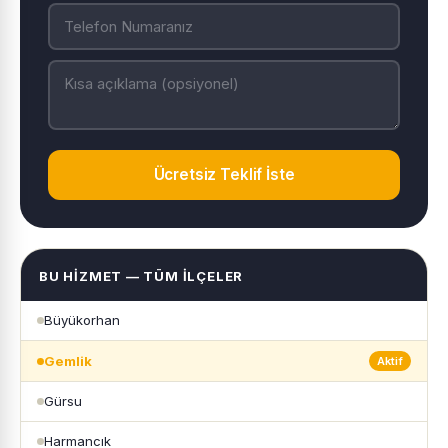
Ücretsiz Teklif İste
BU HIZMET — TÜM İLÇELER
Büyükorhan
Gemlik
Aktif
Gürsu
Harmancık