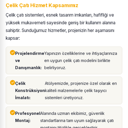
Çelik Çatı Hizmet Kapsamımız
Çelik çatı sistemleri, esnek tasarım imkanları, hafifliği ve
yüksek mukavemeti sayesinde geniş bir kullanım alanına
sahiptir. Sunduğumuz hizmetler, projenizin her aşamasını
kapsar:
Projelendirme
Yapınızın özelliklerine ve ihtiyaçlarınıza
ve
en uygun çelik çatı modelini birlikte
Danışmanlık:
belirliyoruz.
Çelik
Atölyemizde, projenize özel olarak en
Konstrüksiyon
kaliteli malzemelerle çelik taşıyıcı
İmalatı:
sistemleri üretiyoruz.
Profesyonel
Alanında uzman ekibimiz, güvenlik
Montaj:
standartlarına tam uyum sağlayarak çatı
montajını titizlikle gerçekleştirir.