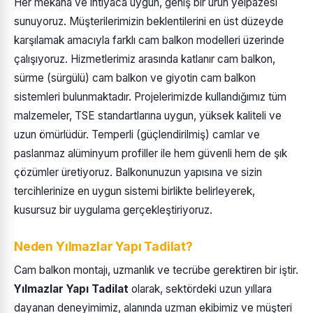
Her mekana ve ihtiyaca uygun, geniş bir ürün yelpazesi
sunuyoruz. Müşterilerimizin beklentilerini en üst düzeyde
karşılamak amacıyla farklı cam balkon modelleri üzerinde
çalışıyoruz. Hizmetlerimiz arasında katlanır cam balkon,
sürme (sürgülü) cam balkon ve giyotin cam balkon
sistemleri bulunmaktadır. Projelerimizde kullandığımız tüm
malzemeler, TSE standartlarına uygun, yüksek kaliteli ve
uzun ömürlüdür. Temperli (güçlendirilmiş) camlar ve
paslanmaz alüminyum profiller ile hem güvenli hem de şık
çözümler üretiyoruz. Balkonunuzun yapısına ve sizin
tercihlerinize en uygun sistemi birlikte belirleyerek,
kusursuz bir uygulama gerçekleştiriyoruz.
Neden Yılmazlar Yapı Tadilat?
Cam balkon montajı, uzmanlık ve tecrübe gerektiren bir iştir.
Yılmazlar Yapı Tadilat
olarak, sektördeki uzun yıllara
dayanan deneyimimiz, alanında uzman ekibimiz ve müşteri