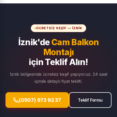
ÜCRETSIZ KEŞIF — İZNIK
İznik'de
Cam Balkon
Montajı
için Teklif Alın!
İznik bölgesinde ücretsiz keşif yapıyoruz. 24 saat
içinde detaylı fiyat teklifi.
(0507) 973 92 37
Teklif Formu