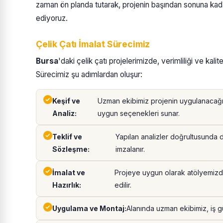
zaman ön planda tutarak, projenin başından sonuna kadar
ediyoruz.
Çelik Çatı İmalat Sürecimiz
Bursa
'daki çelik çatı projelerimizde, verimliliği ve kali
Sürecimiz şu adımlardan oluşur:
Keşif ve
Uzman ekibimiz projenin uygulanacağı a
Analiz:
uygun seçenekleri sunar.
Teklif ve
Yapılan analizler doğrultusunda 
Sözleşme:
imzalanır.
İmalat ve
Projeye uygun olarak atölyemizde
Hazırlık:
edilir.
Uygulama ve Montaj:
Alanında uzman ekibimiz, iş güv