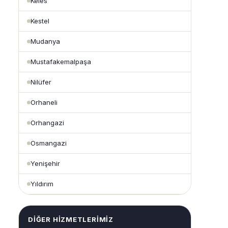
Keles
Kestel
Mudanya
Mustafakemalpaşa
Nilüfer
Orhaneli
Orhangazi
Osmangazi
Yenişehir
Yıldırım
DIĞER HIZMETLERIMIZ