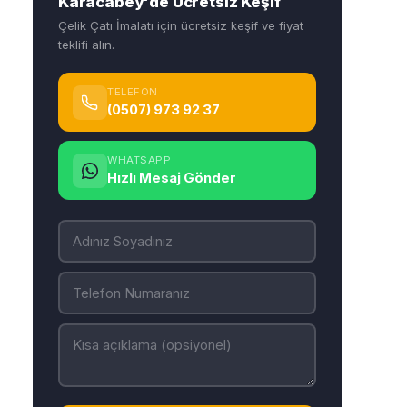
Karacabey'de Ücretsiz Keşif
Çelik Çatı İmalatı için ücretsiz keşif ve fiyat
teklifi alın.
TELEFON
(0507) 973 92 37
WHATSAPP
Hızlı Mesaj Gönder