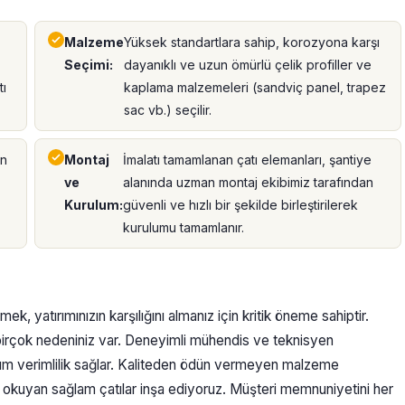
Malzeme
Yüksek standartlara sahip, korozyona karşı
Seçimi:
dayanıklı ve uzun ömürlü çelik profiller ve
tı
kaplama malzemeleri (sandviç panel, trapez
sac vb.) seçilir.
on
Montaj
İmalatı tamamlanan çatı elemanları, şantiye
ve
alanında uzman montaj ekibimiz tarafından
Kurulum:
güvenli ve hızlı bir şekilde birleştirilerek
kurulumu tamamlanır.
ek, yatırımınızın karşılığını almanız için kritik öneme sahiptir.
 birçok nedeniniz var. Deneyimli mühendis ve teknisyen
m verimlilik sağlar. Kaliteden ödün vermeyen malzeme
an okuyan sağlam çatılar inşa ediyoruz. Müşteri memnuniyetini her