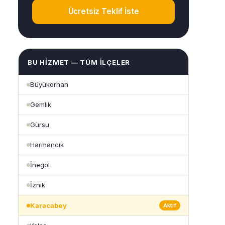
Ücretsiz Teklif İste
BU HIZMET — TÜM İLÇELER
Büyükorhan
Gemlik
Gürsu
Harmancık
İnegöl
İznik
Karacabey
Aktif