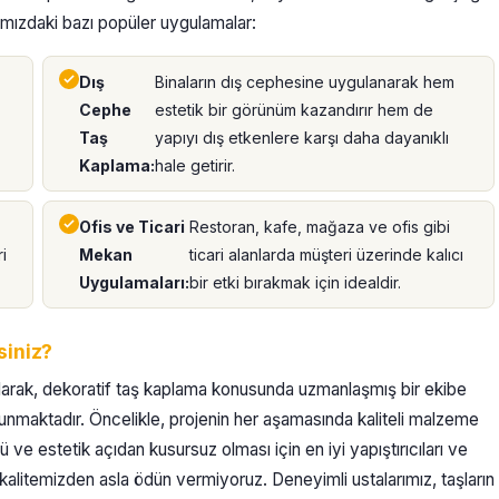
mımızdaki bazı popüler uygulamalar:
Dış
Binaların dış cephesine uygulanarak hem
Cephe
estetik bir görünüm kazandırır hem de
Taş
yapıyı dış etkenlere karşı daha dayanıklı
Kaplama:
hale getirir.
Ofis ve Ticari
Restoran, kafe, mağaza ve ofis gibi
i
Mekan
ticari alanlarda müşteri üzerinde kalıcı
Uygulamaları:
bir etki bırakmak için idealdir.
siniz?
olarak, dekoratif taş kaplama konusunda uzmanlaşmış bir ekibe
ulunmaktadır. Öncelikle, projenin her aşamasında kaliteli malzeme
e estetik açıdan kusursuz olması için en iyi yapıştırıcıları ve
ik kalitemizden asla ödün vermiyoruz. Deneyimli ustalarımız, taşların